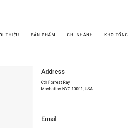
ỚI THIỆU
SẢN PHẨM
CHI NHÁNH
KHO TỔN
Address
6th Forrest Ray,
Manhattan NYC 10001, USA
Email