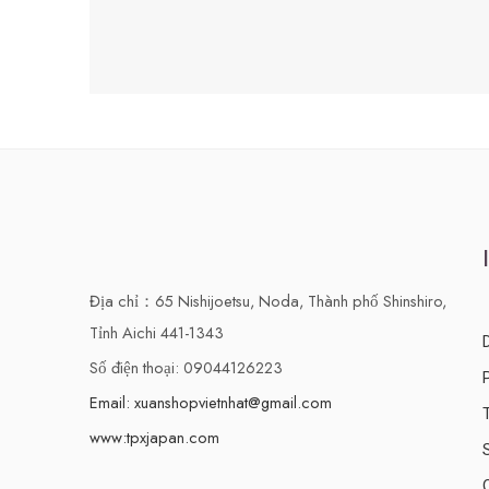
Địa chỉ：65 Nishijoetsu, Noda, Thành phố Shinshiro,
Tỉnh Aichi 441-1343
Số điện thoại: 09044126223
Email: xuanshopvietnhat@gmail.com
www:tpxjapan.com