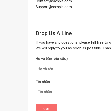
Contact@sample.com
Support@sample.com
Drop Us A Line
If you have any questions, please fell free to g
We will reply to you as soon as possible. Than
Họ và tên( yêu cầu)
Tin nhắn