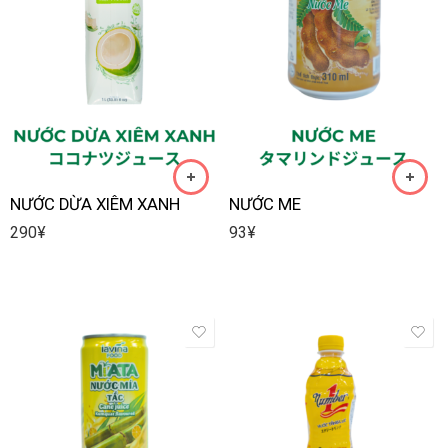
NƯỚC DỪA XIÊM XANH
NƯỚC ME
290
¥
93
¥