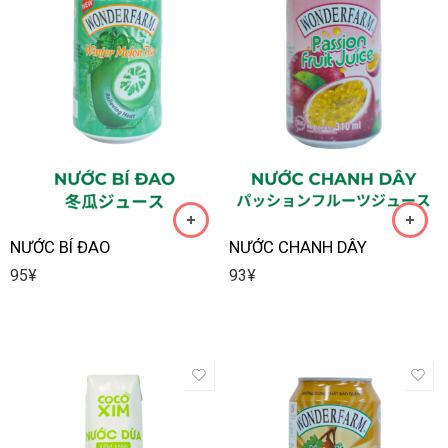
NƯỚC BÍ ĐAO
NƯỚC CHANH DÂY
95
¥
93
¥