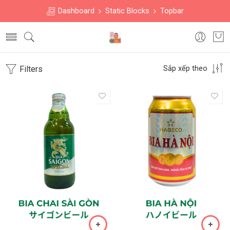
Dashboard
Static Blocks
Topbar
Filters
Sắp xếp theo