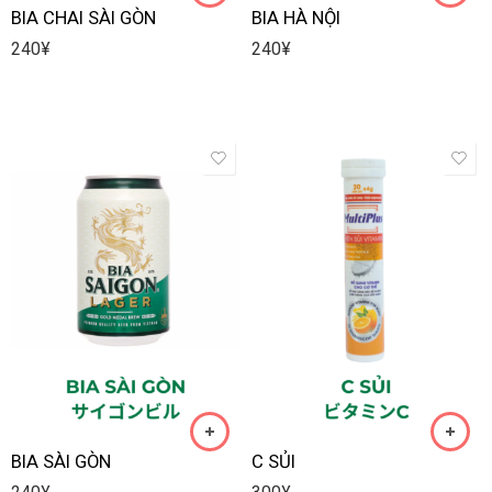
BIA CHAI SÀI GÒN
BIA HÀ NỘI
240
¥
240
¥
BIA SÀI GÒN
C SỦI