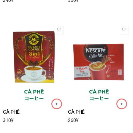
240
¥
300
¥
CÀ PHÊ
CÀ PHÊ
310
¥
260
¥