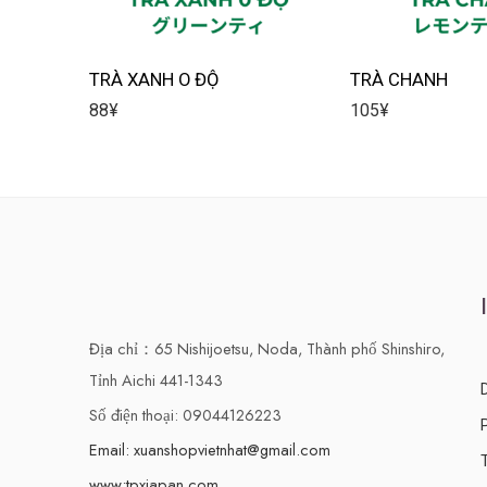
TRÀ XANH O ĐỘ
TRÀ CHANH
88
¥
105
¥
Địa chỉ：65 Nishijoetsu, Noda, Thành phố Shinshiro,
Tỉnh Aichi 441-1343
Số điện thoại: 09044126223
Email: xuanshopvietnhat@gmail.com
www:tpxjapan.com