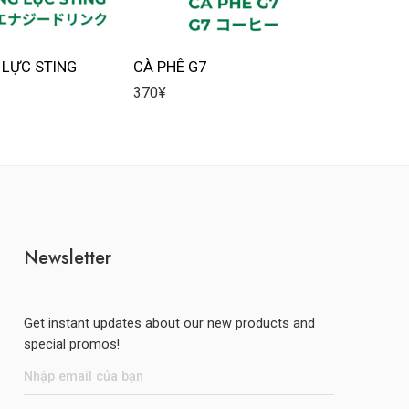
LỰC STING
CÀ PHÊ G7
NƯỚC M
370
¥
105
¥
Newsletter
Get instant updates about our new products and
special promos!