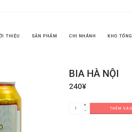
ỚI THIỆU
SẢN PHẨM
CHI NHÁNH
KHO TỔN
BIA HÀ NỘI
240
¥
+
THÊM VÀO
−