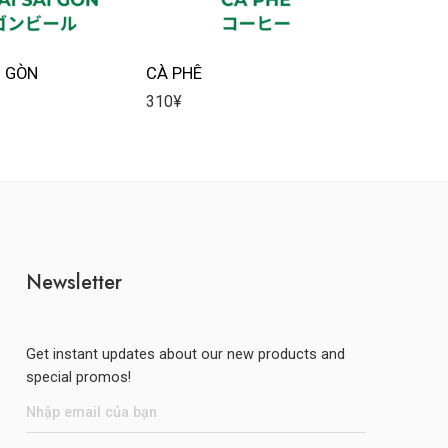
I GÒN
CÀ PHÊ
TRÀ VẢI
310
¥
119
¥
Newsletter
Get instant updates about our new products and
special promos!