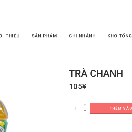
ỚI THIỆU
SẢN PHẨM
CHI NHÁNH
KHO TỔN
TRÀ CHANH
105
¥
+
THÊM VÀO
−