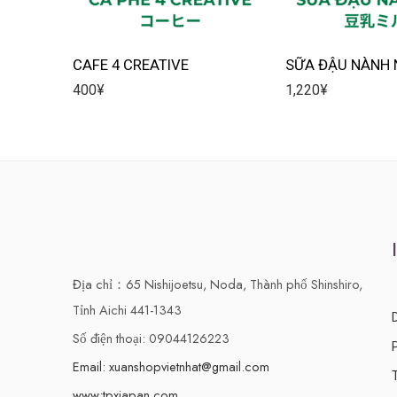
CAFE 4 CREATIVE
SỮA ĐẬU NÀNH 
400
¥
1,220
¥
Địa chỉ：65 Nishijoetsu, Noda, Thành phố Shinshiro,
Tỉnh Aichi 441-1343
Số điện thoại: 09044126223
Email: xuanshopvietnhat@gmail.com
www:tpxjapan.com