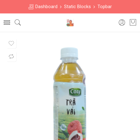
Dashboard
Static Blocks
Topbar