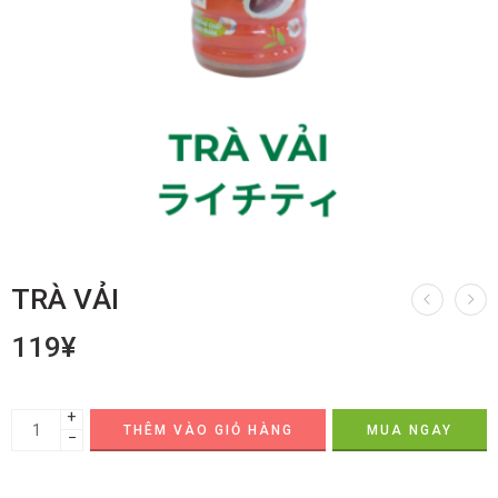
TRÀ VẢI
119
¥
+
THÊM VÀO GIỎ HÀNG
MUA NGAY
−