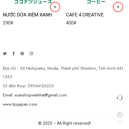
NƯỚC DỪA XIÊM XANH
CAFE 4 CREATIVE
290
¥
400
¥
Địa chỉ：65 Nishijoetsu, Noda, Thành phố Shinshiro, Tỉnh Aichi 441-
1343
Số điện thoại: 09044126223
Email: xuanshopvietnhat@gmail.com
www:tpxjapan.com
© 2023 – All Right reserved!