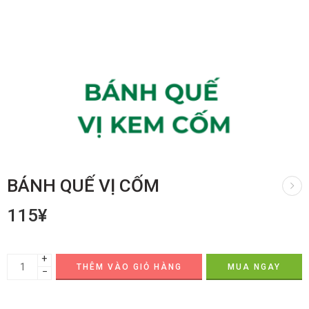
BÁNH QUẾ VỊ CỐM
115
¥
+
THÊM VÀO GIỎ HÀNG
MUA NGAY
−