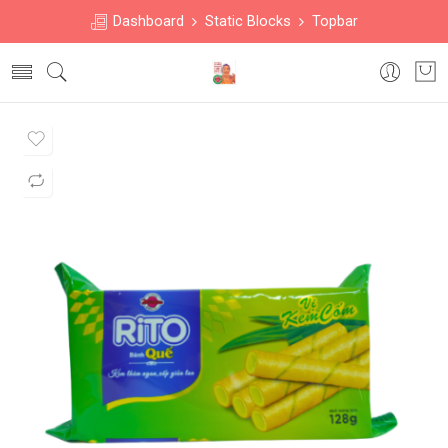
Dashboard
Static Blocks
Topbar