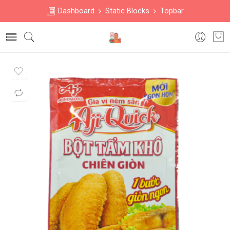
Dashboard
Static Blocks
Topbar