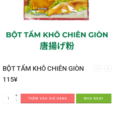
BỘT TẨM KHÔ CHIÊN GIÒN
115
¥
+
THÊM VÀO GIỎ HÀNG
MUA NGAY
−