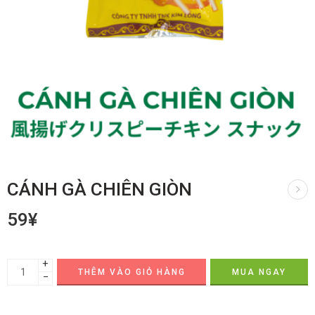
CÁNH GÀ CHIÊN GIÒN
59
¥
+
THÊM VÀO GIỎ HÀNG
MUA NGAY
−