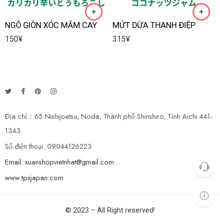
NGÔ GIÒN XÓC MẮM CAY
MỨT DỪA THANH ĐIỆP
150
¥
315
¥
Địa chỉ：65 Nishijoetsu, Noda, Thành phố Shinshiro, Tỉnh Aichi 441-
1343
Số điện thoại: 09044126223
Email: xuanshopvietnhat@gmail.com
www:tpxjapan.com
© 2023 – All Right reserved!