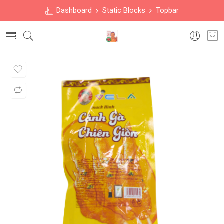
Dashboard
Static Blocks
Topbar