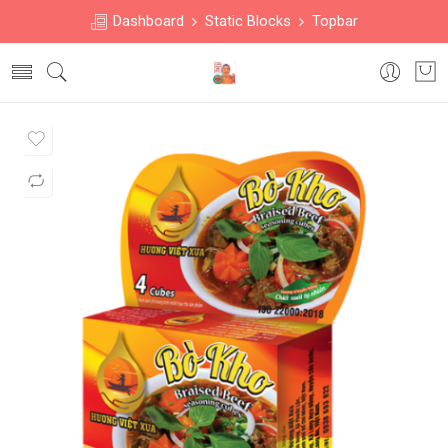
Dashboard
Static Blocks
Topbar