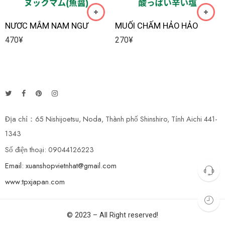
NƯƠC MẮM NAM NGƯ
MUỐI CHẤM HẢO HẢO
470
¥
270
¥
Địa chỉ：65 Nishijoetsu, Noda, Thành phố Shinshiro, Tỉnh Aichi 441-
1343
Số điện thoại: 09044126223
Email: xuanshopvietnhat@gmail.com
www:tpxjapan.com
© 2023 – All Right reserved!