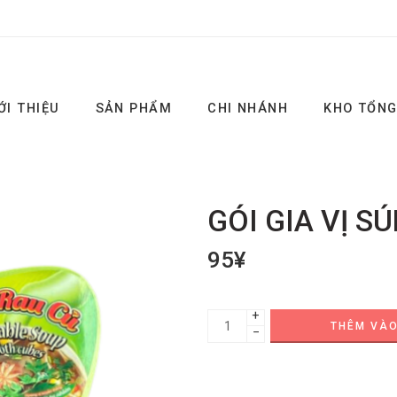
ỚI THIỆU
SẢN PHẨM
CHI NHÁNH
KHO TỔN
GÓI GIA VỊ S
95
¥
+
THÊM VÀO
−