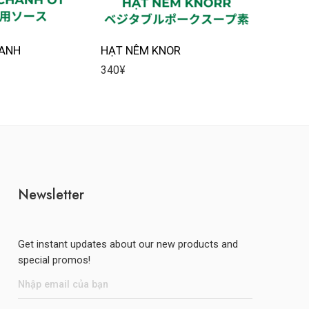
HANH
HẠT NÊM KNOR
XỐT GIA
340
¥
115
¥
Newsletter
Get instant updates about our new products and
special promos!