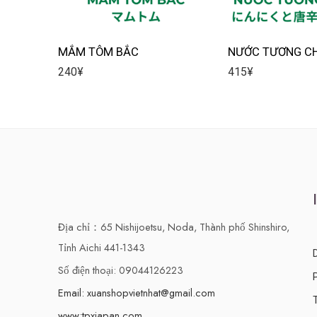
MẮM TÔM BẮC
NƯỚC TƯƠNG C
240
¥
415
¥
Địa chỉ：65 Nishijoetsu, Noda, Thành phố Shinshiro,
Tỉnh Aichi 441-1343
Số điện thoại: 09044126223
Email: xuanshopvietnhat@gmail.com
www:tpxjapan.com