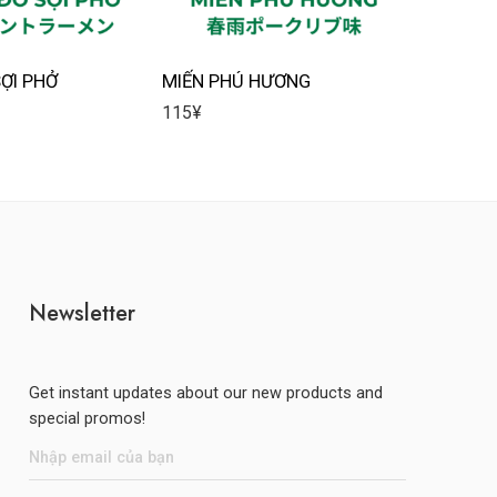
SỢI PHỞ
MIẾN PHÚ HƯƠNG
HẢO HẢ
115
¥
115
¥
Newsletter
Get instant updates about our new products and
special promos!