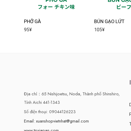
PHỞ GÀ
BÚN GẠO LỨT
95
¥
105
¥
Địa chỉ：65 Nishijoetsu, Noda, Thành phố Shinshiro,
Tỉnh Aichi 441-1343
Số điện thoại: 09044126223
Email: xuanshopvietnhat@gmail.com
www:tpxjapan.com