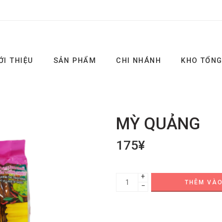
ỚI THIỆU
SẢN PHẨM
CHI NHÁNH
KHO TỔN
MỲ QUẢNG
175
¥
+
THÊM VÀO
−