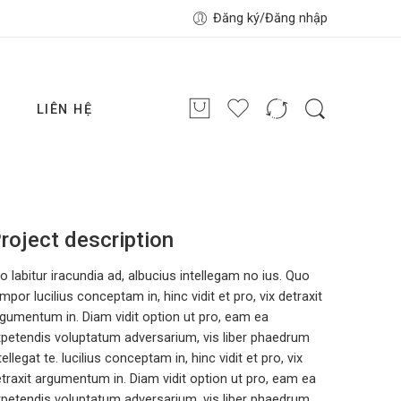
Đăng ký/Đăng nhập
G
LIÊN HỆ
roject description
o labitur iracundia ad, albucius intellegam no ius. Quo
mpor lucilius conceptam in, hinc vidit et pro, vix detraxit
gumentum in. Diam vidit option ut pro, eam ea
petendis voluptatum adversarium, vis liber phaedrum
tellegat te. lucilius conceptam in, hinc vidit et pro, vix
traxit argumentum in. Diam vidit option ut pro, eam ea
petendis voluptatum adversarium, vis liber phaedrum