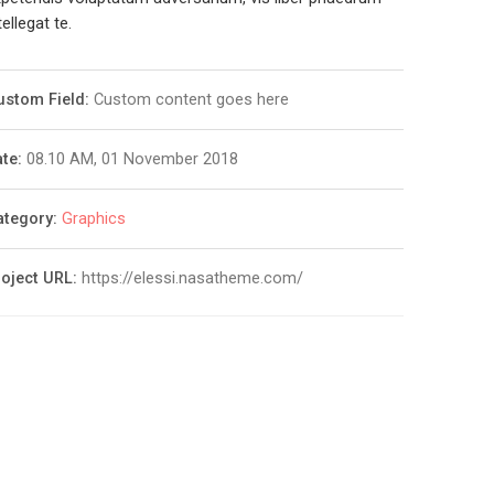
tellegat te.
ustom Field:
Custom content goes here
te:
08.10 AM, 01 November 2018
ategory:
Graphics
roject URL:
https://elessi.nasatheme.com/