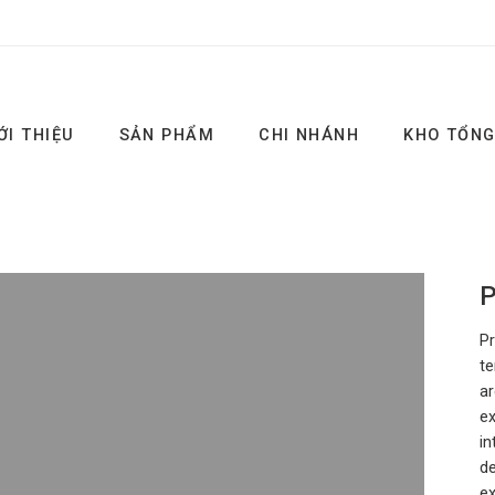
ỚI THIỆU
SẢN PHẨM
CHI NHÁNH
KHO TỔN
P
Pr
te
ar
ex
in
de
ex