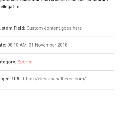
tellegat te.
ustom Field:
Custom content goes here
te:
08.10 AM, 01 November 2018
ategory:
Sports
roject URL:
https://elessi.nasatheme.com/