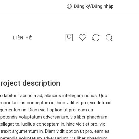
Đăng ký/Đăng nhập
G
LIÊN HỆ
roject description
o labitur iracundia ad, albucius intellegam no ius. Quo
mpor lucilius conceptam in, hinc vidit et pro, vix detraxit
gumentum in. Diam vidit option ut pro, eam ea
petendis voluptatum adversarium, vis liber phaedrum
tellegat te. lucilius conceptam in, hinc vidit et pro, vix
traxit argumentum in. Diam vidit option ut pro, eam ea
petendis voluptatum adversarium, vis liber phaedrum