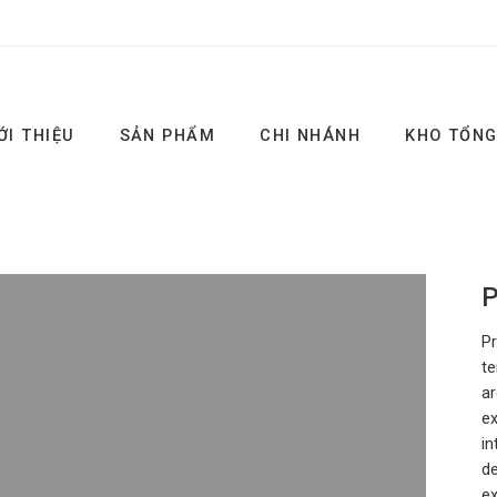
ỚI THIỆU
SẢN PHẨM
CHI NHÁNH
KHO TỔN
P
Pr
te
ar
ex
in
de
ex