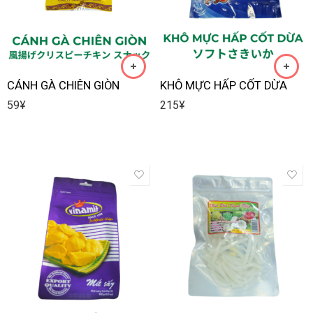
CÁNH GÀ CHIÊN GIÒN
KHÔ MỰC HẤP CỐT DỪA
59
¥
215
¥