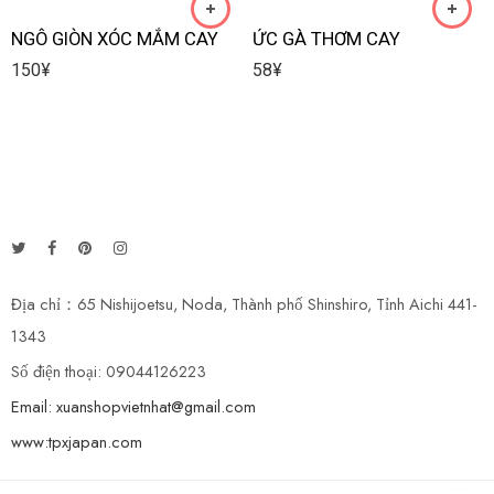
NGÔ GIÒN XÓC MẮM CAY
ỨC GÀ THƠM CAY
150
¥
58
¥
Địa chỉ：65 Nishijoetsu, Noda, Thành phố Shinshiro, Tỉnh Aichi 441-
1343
Số điện thoại: 09044126223
Email: xuanshopvietnhat@gmail.com
www:tpxjapan.com