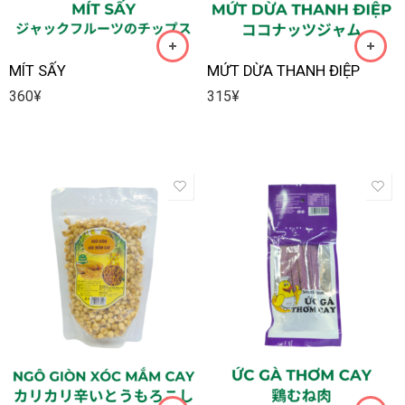
MÍT SẤY
MỨT DỪA THANH ĐIỆP
360
¥
315
¥