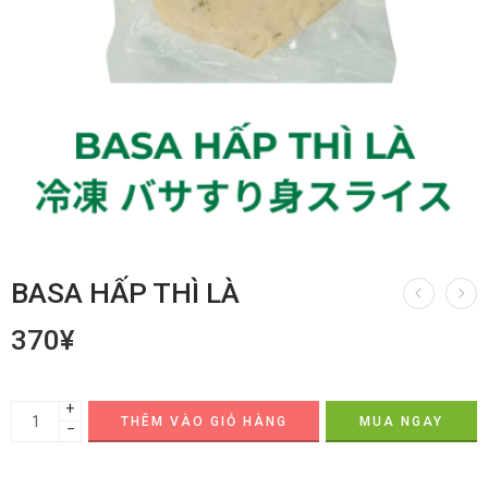
BASA HẤP THÌ LÀ
370
¥
+
THÊM VÀO GIỎ HÀNG
MUA NGAY
−