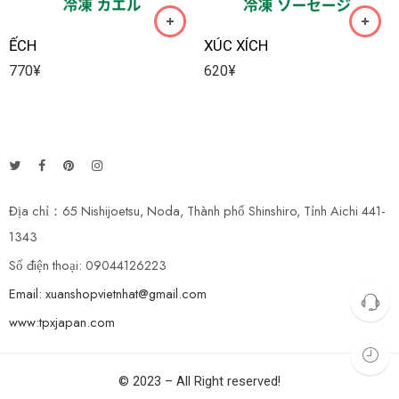
ẾCH
XÚC XÍCH
770
¥
620
¥
Địa chỉ：65 Nishijoetsu, Noda, Thành phố Shinshiro, Tỉnh Aichi 441-
1343
Số điện thoại: 09044126223
Email: xuanshopvietnhat@gmail.com
www:tpxjapan.com
© 2023 – All Right reserved!