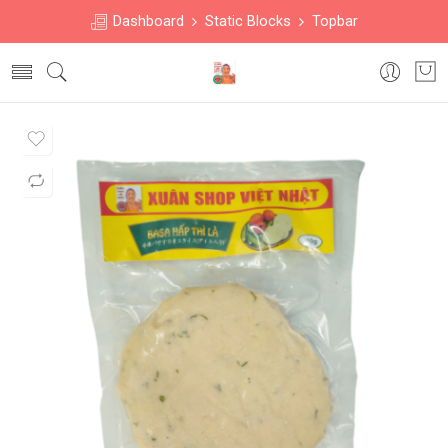
Dashboard
Static Blocks
Topbar