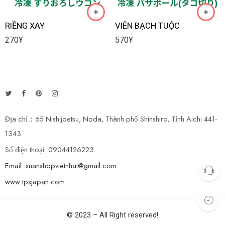
RIỀNG XAY
VIÊN BẠCH TUỘC
270
¥
570
¥
Địa chỉ：65 Nishijoetsu, Noda, Thành phố Shinshiro, Tỉnh Aichi 441-
1343
Số điện thoại: 09044126223
Email: xuanshopvietnhat@gmail.com
www:tpxjapan.com
© 2023 – All Right reserved!