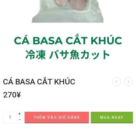
CÁ BASA CẮT KHÚC
270
¥
+
THÊM VÀO GIỎ HÀNG
MUA NGAY
−