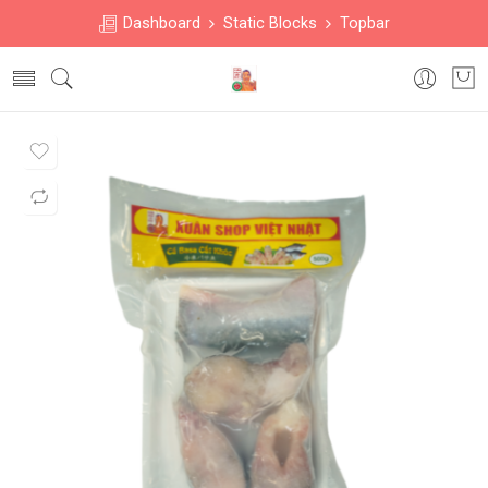
Dashboard
Static Blocks
Topbar