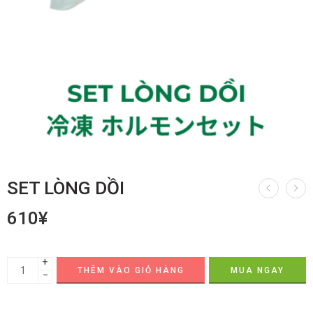
SET LÒNG DỒI
610
¥
+
THÊM VÀO GIỎ HÀNG
MUA NGAY
−