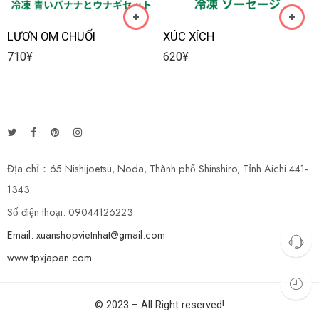
LƯƠN OM CHUỐI
XÚC XÍCH
710
¥
620
¥
Địa chỉ：65 Nishijoetsu, Noda, Thành phố Shinshiro, Tỉnh Aichi 441-
1343
Số điện thoại: 09044126223
Email: xuanshopvietnhat@gmail.com
www:tpxjapan.com
© 2023 – All Right reserved!