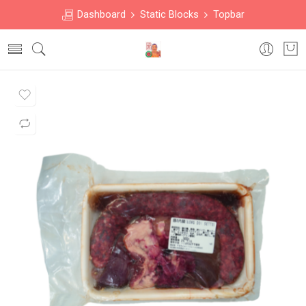
Dashboard
Static Blocks
Topbar