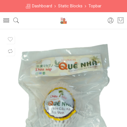
Dashboard
Static Blocks
Topbar