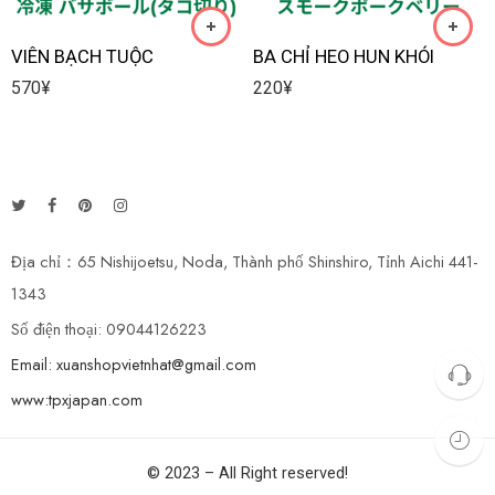
VIÊN BẠCH TUỘC
BA CHỈ HEO HUN KHÓI
570
¥
220
¥
Địa chỉ：65 Nishijoetsu, Noda, Thành phố Shinshiro, Tỉnh Aichi 441-
1343
Số điện thoại: 09044126223
Email: xuanshopvietnhat@gmail.com
www:tpxjapan.com
© 2023 – All Right reserved!