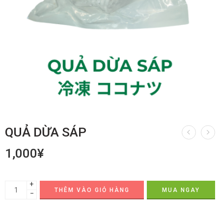
QUẢ DỪA SÁP
1,000
¥
+
THÊM VÀO GIỎ HÀNG
MUA NGAY
−