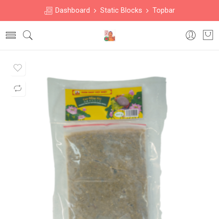
Dashboard
Static Blocks
Topbar