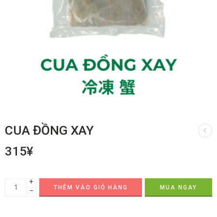
CUA ĐỒNG XAY
315
¥
+
THÊM VÀO GIỎ HÀNG
MUA NGAY
−