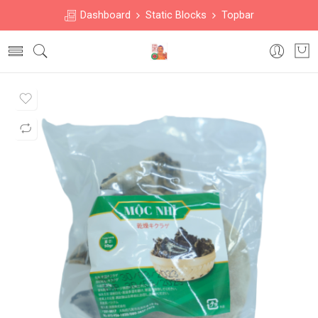
Dashboard
Static Blocks
Topbar