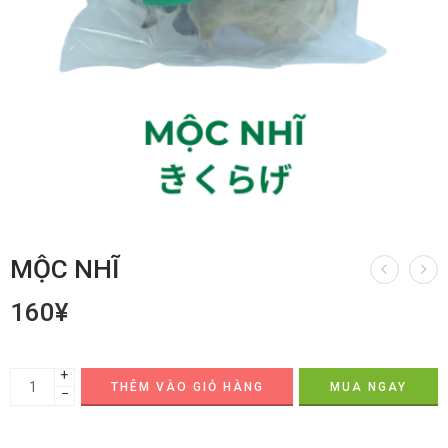
MỘC NHĨ
160
¥
+
THÊM VÀO GIỎ HÀNG
MUA NGAY
−