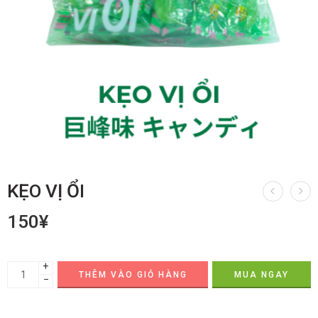
KẸO VỊ ỔI
150
¥
+
THÊM VÀO GIỎ HÀNG
MUA NGAY
−