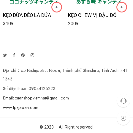
KẸO DỪA DẺO LÁ DỨA
KẸO CHEW VỊ ĐẬU ĐỎ
310
¥
200
¥
Địa chỉ：65 Nishijoetsu, Noda, Thành phố Shinshiro, Tỉnh Aichi 441-
1343
Số điện thoại: 09044126223
Email: xuanshopvietnhat@gmail.com
www:tpxjapan.com
© 2023 – All Right reserved!