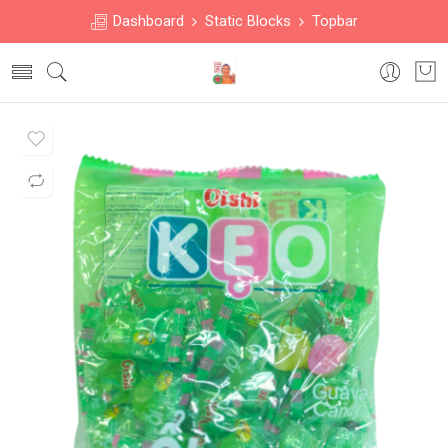
Dashboard
Static Blocks
Topbar