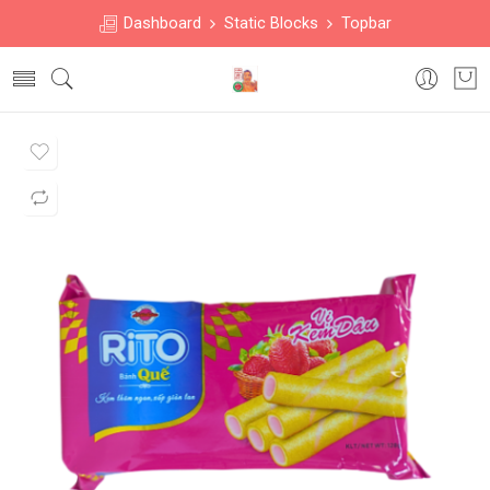
Dashboard
Static Blocks
Topbar