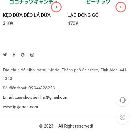
KẸO DỪA DẺO LÁ DỨA
LẠC ĐÓNG GÓI
310
¥
470
¥
Địa chỉ：65 Nishijoetsu, Noda, Thành phố Shinshiro, Tỉnh Aichi 441-
1343
Số điện thoại: 09044126223
Email: xuanshopvietnhat@gmail.com
www:tpxjapan.com
© 2023 – All Right reserved!