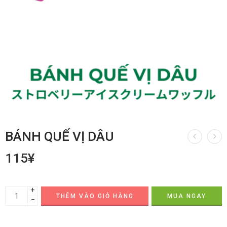
BÁNH QUẾ VỊ DÂU
115
¥
+
THÊM VÀO GIỎ HÀNG
MUA NGAY
−