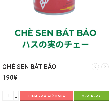
CHÈ SEN BÁT BẢO
190
¥
+
THÊM VÀO GIỎ HÀNG
MUA NGAY
−