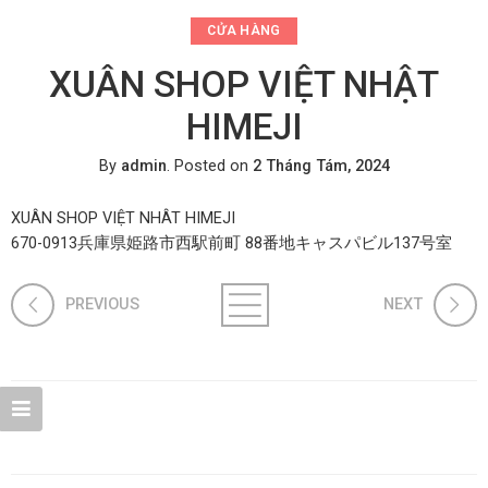
CỬA HÀNG
XUÂN SHOP VIỆT NHẬT
HIMEJI
By
admin
.
Posted on
2 Tháng Tám, 2024
XUÂN SHOP VIỆT NHÂT HIMEJI
670-0913兵庫県姫路市西駅前町 88番地キャスパビル137号室
PREVIOUS
NEXT