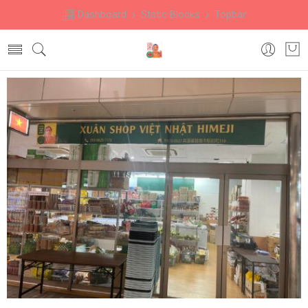
Dashboard
Static Blocks
Topbar