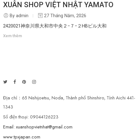
XUÂN SHOP VIỆT NHẬT YAMATO
By admin
27 Tháng Năm, 2026
2420021神奈川県大和市中央２−７−２HBビル大和
Xem thêm
Địa chỉ：65 Nishijoetsu, Noda, Thành phố Shinshiro, Tỉnh Aichi 441-
1343
Số điện thoại: 09044126223
Email: xuanshopvietnhat@gmail.com
www:tpxjapan.com