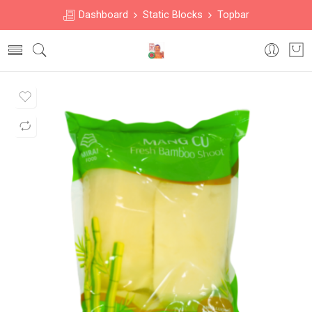
Dashboard
Static Blocks
Topbar