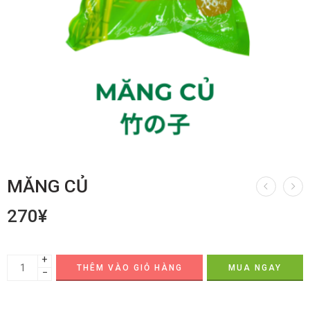
MĂNG CỦ
270
¥
+
THÊM VÀO GIỎ HÀNG
MUA NGAY
−