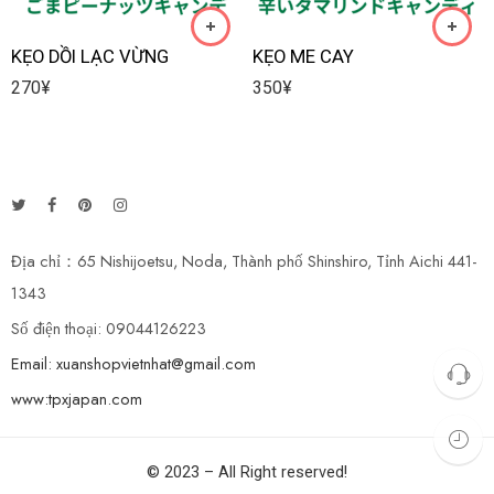
KẸO DỒI LẠC VỪNG
KẸO ME CAY
270
¥
350
¥
Địa chỉ：65 Nishijoetsu, Noda, Thành phố Shinshiro, Tỉnh Aichi 441-
1343
Số điện thoại: 09044126223
Email: xuanshopvietnhat@gmail.com
www:tpxjapan.com
© 2023 – All Right reserved!