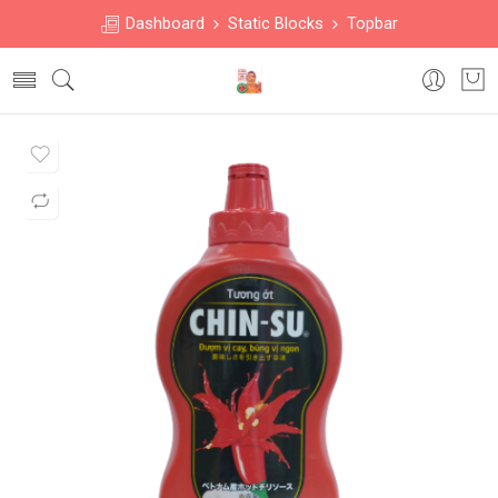
Dashboard
Static Blocks
Topbar