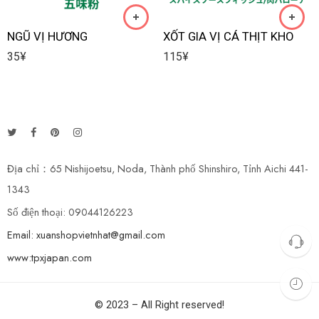
NGŨ VỊ HƯƠNG
XỐT GIA VỊ CÁ THỊT KHO
35
¥
115
¥
Địa chỉ：65 Nishijoetsu, Noda, Thành phố Shinshiro, Tỉnh Aichi 441-
1343
Số điện thoại: 09044126223
Email: xuanshopvietnhat@gmail.com
www:tpxjapan.com
© 2023 – All Right reserved!