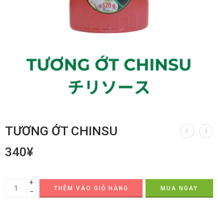
TƯƠNG ỚT CHINSU
340
¥
+
THÊM VÀO GIỎ HÀNG
MUA NGAY
−