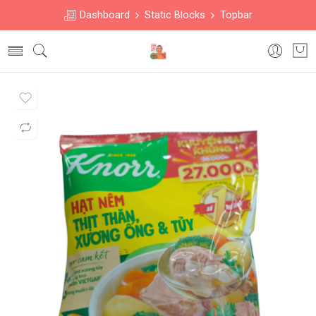
Dashboard
Static Blocks
Topbar