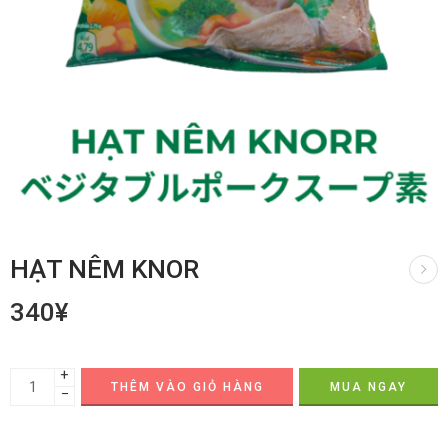
HẠT NÊM KNOR
340
¥
+
THÊM VÀO GIỎ HÀNG
MUA NGAY
−