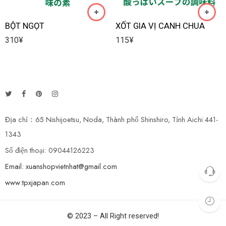
BỘT NGỌT
XỐT GIA VỊ CANH CHUA
310
¥
115
¥
Địa chỉ：65 Nishijoetsu, Noda, Thành phố Shinshiro, Tỉnh Aichi 441-
1343
Số điện thoại: 09044126223
Email: xuanshopvietnhat@gmail.com
www:tpxjapan.com
© 2023 – All Right reserved!