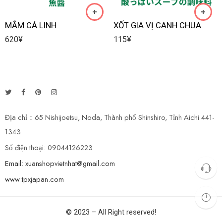
MẮM CÁ LINH
XỐT GIA VỊ CANH CHUA
620
¥
115
¥
Địa chỉ：65 Nishijoetsu, Noda, Thành phố Shinshiro, Tỉnh Aichi 441-
1343
Số điện thoại: 09044126223
Email: xuanshopvietnhat@gmail.com
www:tpxjapan.com
© 2023 – All Right reserved!