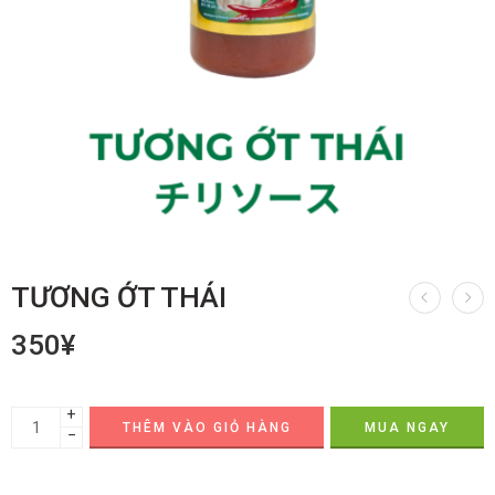
TƯƠNG ỚT THÁI
350
¥
+
THÊM VÀO GIỎ HÀNG
MUA NGAY
−