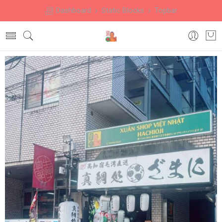
Dashboard
Static Blocks
Topbar