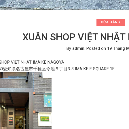
CỬA HÀNG
XUÂN SHOP VIỆT NHẬT
By
admin
.
Posted on
19 Tháng M
SHOP VIỆT NHẬT IMAIKE NAGOYA
850愛知県名古屋市千種区今池５丁目3-3 IMAIKE F SQUARE 1F