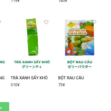
119
¥
160
¥
NG
TRÀ XANH SẤY KHÔ
BỘT RAU CÂU
310
¥
75
¥
m