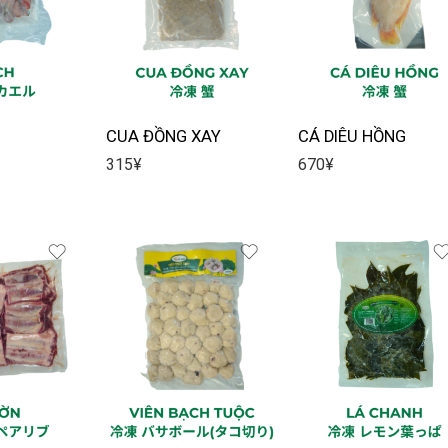
CUA ĐỒNG XAY
CÁ DIÊU HỒNG
315
¥
670
¥