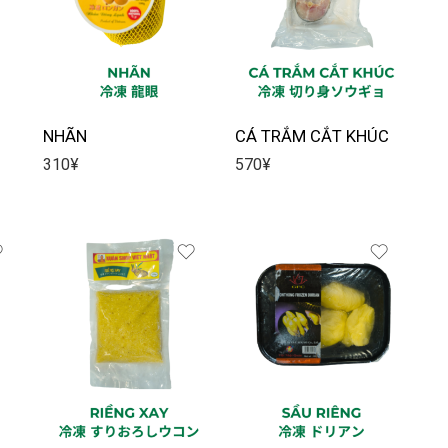
NHÃN
CÁ TRẮM CẮT KHÚC
310
¥
570
¥