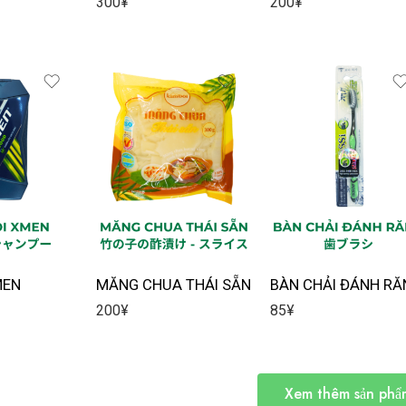
300
¥
200
¥
MEN
MĂNG CHUA THÁI SẴN
BÀN CHẢI ĐÁNH RĂ
200
¥
85
¥
Xem thêm sản phẩ