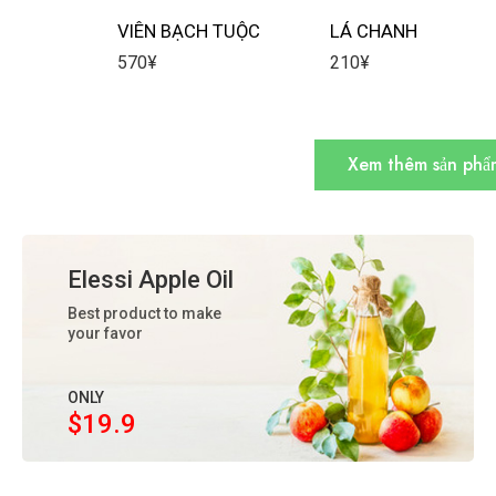
VIÊN BẠCH TUỘC
LÁ CHANH
570
¥
210
¥
Xem thêm sản phẩ
Elessi Apple Oil
Best product to make
your favor
ONLY
$19.9