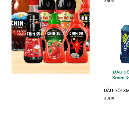
240
¥
DẦU GỘI X
470
¥