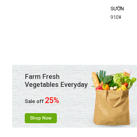
SƯỜN
910
¥
Farm Fresh
Vegetables Everyday
25%
Sale off
Shop Now