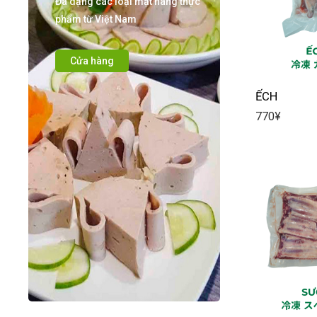
Đa dạng các loại mặt hàng thực
phẩm từ Việt Nam
Cửa hàng
ẾCH
770
¥