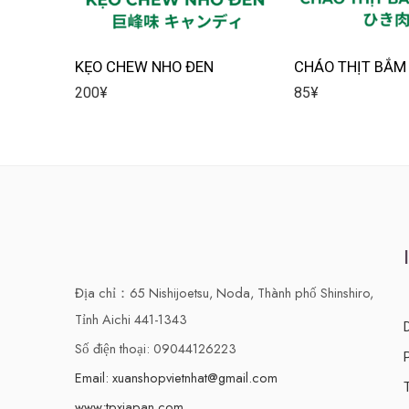
KẸO CHEW NHO ĐEN
CHÁO THỊT BẮM
200
¥
85
¥
Địa chỉ：65 Nishijoetsu, Noda, Thành phố Shinshiro,
Tỉnh Aichi 441-1343
Số điện thoại: 09044126223
Email: xuanshopvietnhat@gmail.com
www:tpxjapan.com