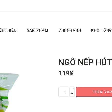
ỚI THIỆU
SẢN PHẨM
CHI NHÁNH
KHO TỔN
NGÔ NẾP HÚ
119
¥
+
THÊM VÀO
−