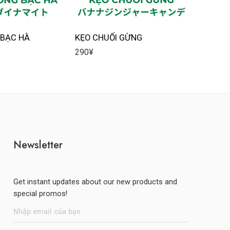
 BẠC HÀ
KẸO CHUỐI GỪNG
BỘT BÁ
290
¥
270
¥
Newsletter
Get instant updates about our new products and
special promos!