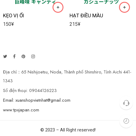
KẸO VỊ ỔI
HẠT ĐIỀU MÀU
150
¥
215
¥
Địa chỉ：65 Nishijoetsu, Noda, Thành phố Shinshiro, Tỉnh Aichi 441-
1343
Số điện thoại: 09044126223
Email: xuanshopvietnhat@gmail.com
www:tpxjapan.com
© 2023 – All Right reserved!