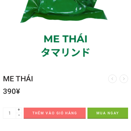
ME THÁI
390
¥
+
THÊM VÀO GIỎ HÀNG
MUA NGAY
−