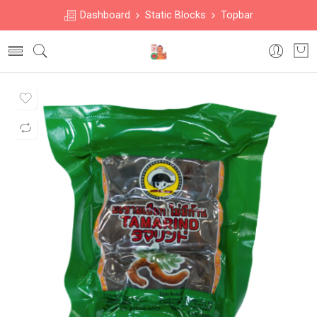
Dashboard
Static Blocks
Topbar