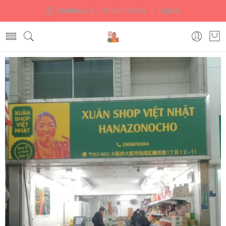
Dashboard
Static Blocks
Topbar