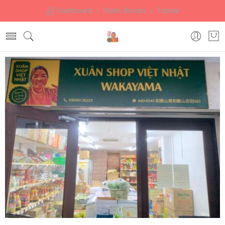
Dashboard
Static Blocks
Topbar